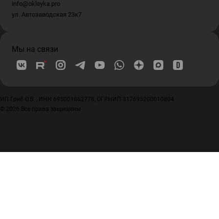
info@okleyka.pro
ул. Автозаводская 23к7
Мы на связи
ИП Гриб О.В. , ИНН 695001862778, ОГРНИП 317695200010804
© 2026 Все права защищены