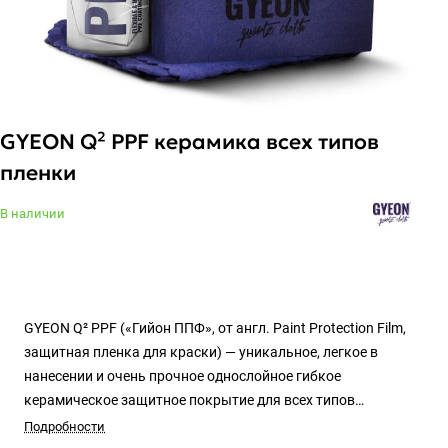
GYEON Q² PPF керамика всех типов
пленки
В наличии
GYEON Q² PPF («Гийон ППФ», от англ. Paint Protection Film,
защитная пленка для краски) — уникальное, легкое в
нанесении и очень прочное однослойное гибкое
керамическое защитное покрытие для всех типов
современных полиуретановых и виниловых защитных
Подробности
пленок.