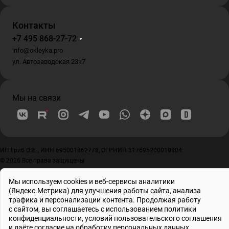
Контакты
+7 495 868-27-72
info@okleyka.pro
ул. Автозаводская 23к7
Мы на связи
ИП Гриб О.В. , ИНН 695001862778, ОГРНИП 317695200010804
© 2026 Все права защищены
Мы используем cookies и веб-сервисы аналитики
(Яндекс.Метрика) для улучшения работы сайта, анализа
трафика и персонализации контента. Продолжая работу
с сайтом, вы соглашаетесь с использованием
политики
конфиденциальности
, условий
пользовательского соглашения
и даёте
согласие на обработку персональных данных