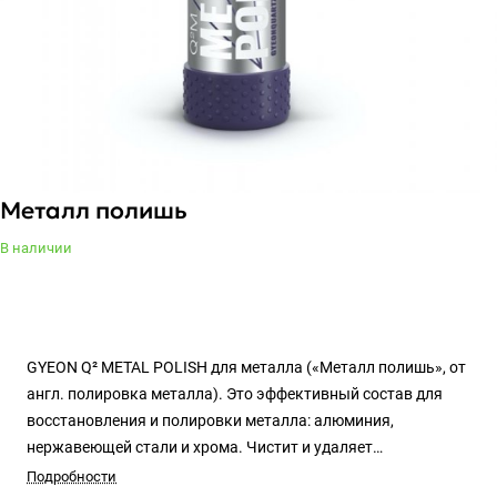
Металл полишь
В наличии
GYEON Q² METAL POLISH для металла («Металл полишь», от
англ. полировка металла). Это эффективный состав для
восстановления и полировки металла: алюминия,
нержавеющей стали и хрома. Чистит и удаляет
загрязнения, следы коррозии и окислов. Полирует до
Подробности