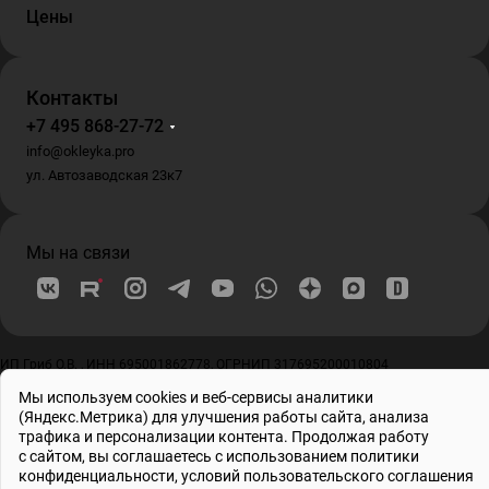
Цены
Контакты
+7 495 868-27-72
info@okleyka.pro
ул. Автозаводская 23к7
Мы на связи
ИП Гриб О.В. , ИНН 695001862778, ОГРНИП 317695200010804
© 2026 Все права защищены
Мы используем cookies и веб-сервисы аналитики
(Яндекс.Метрика) для улучшения работы сайта, анализа
трафика и персонализации контента. Продолжая работу
с сайтом, вы соглашаетесь с использованием
политики
конфиденциальности
, условий
пользовательского соглашения