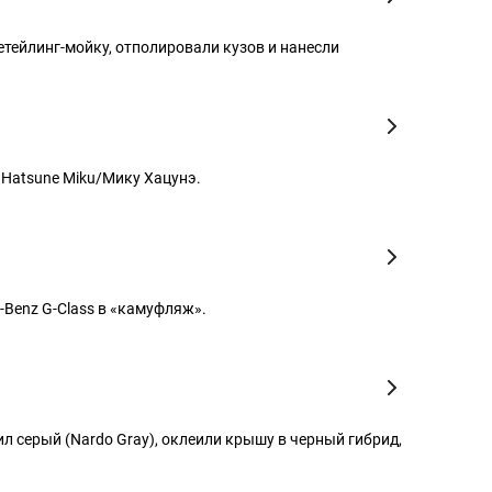
етейлинг-мойку, отполировали кузов и нанесли
 Hatsune Miku/Мику Хацунэ.
Benz G-Class в «камуфляж».
л серый (Nardo Gray), оклеили крышу в черный гибрид,