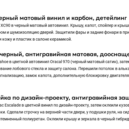
черный матовый винил и карбон, детейлинг
XC90 в черный матовый автовинил. Крышу, капот, спойлер и крыш
ом и шумоизоляцию дверей. Защитили фары и задние фонари в при
 кожу и пластик в салоне керамикой.
 черный, антигравийная матовая, дооснащ
Tahoe в цветной автовинил Oracal 970 (черный матовый сатин), за
ние лобового стекла и защиту салона. Перешили потолок в алькан
игнализацию, замок капота, дополнительную блокировку двигателя
йка по дизайн-проекту, антигравийная за
c Escalade в цветной винил по дизайн-проекту, затем оклеили куз
и. Сделали строчку на верхней части двери, у подушки руля, на сид
темненный полиуретан. Оклеили крышу и зеркала в черный гибрид