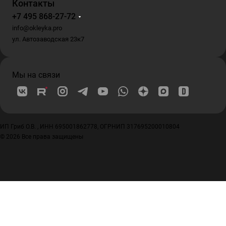
Контакты
+7 495 868-27-72
info@okleyka.pro
ул. Автозаводская 23к7
Мы на связи
ИП Гриб О.В. , ИНН 695001862778, ОГРНИП 317695200010804
© 2026 Все права защищены