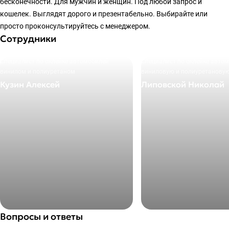
бесконечности. Для мужчин и женщин. Под любой запрос и
кошелек. Выглядят дорого и презентабельно. Выбирайте или
просто проконсультируйтесь с менеджером.
Сотрудники
Специалист по оклейке автомобилей
Специалист по оклейке авто
винилом и полиуретаном
виниловую и полиуретановую
Кузин Алексей
Липовской Николай
+7 495 205-27-72
+7 495 205-27-72
E-mail
E-mail
info@okleyka.pro
info@okleyka.pro
Вопросы и ответы