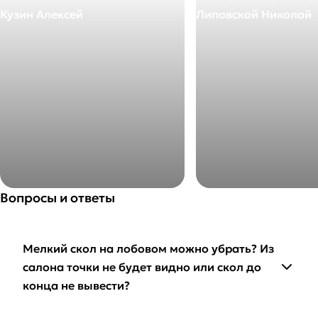
Кузин Алексей
Липовской Николай
+7 495 205-27-72
+7 495 205-27-72
E-mail
E-mail
info@okleyka.pro
info@okleyka.pro
Вопросы и ответы
Мелкий скол на лобовом можно убрать? Из
салона точки не будет видно или скол до
конца не вывести?