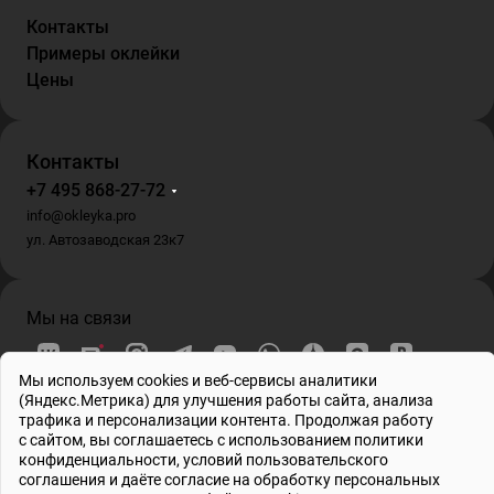
Контакты
Примеры оклейки
Цены
Контакты
+7 495 868-27-72
info@okleyka.pro
ул. Автозаводская 23к7
Мы на связи
Мы используем cookies и веб-сервисы аналитики
(Яндекс.Метрика) для улучшения работы сайта, анализа
трафика и персонализации контента. Продолжая работу
ИП Гриб О.В. , ИНН 695001862778, ОГРНИП 317695200010804
с сайтом, вы соглашаетесь с использованием
политики
© 2026 Все права защищены
конфиденциальности
, условий
пользовательского
соглашения
и даёте
согласие на обработку персональных