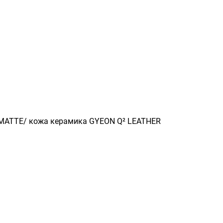
 MATTE
/ кожа керамика
GYEON Q² LEATHER