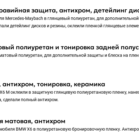
авийная защита, антихром, детейлинг дис
я Mercedes-Maybach в глянцевый полиуретан, для дополнительной
али детейлинг дисков и резины, оклеили пленкой глянцевые элеме
товый полиуретан и тонировка задней полу
матовый полиуретан, для дополнительной защиты и блеска на плен
, антихром, тонировка, керамика
6 M оклеили в защитную глянцевую полиуретановую пленку, нане
а, сделали полный антихром.
я матовая, антихром
мобиля BMW X6 в полиуретановую бронировочную пленку. Антихром