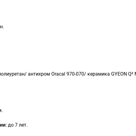
н.
полиуретан
/ антихром Oracal 970-070/ керамика
GYEON Q²
м.
ии:
до 7 лет.