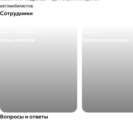
автомобилистов.
Сотрудники
Специалист по оклейке автомобилей
Специалист по оклейке авто
винилом и полиуретаном
винилом
Кузин Алексей
Карасев Александр
+7 495 205-27-72
+7 495 205-27-72
E-mail
E-mail
info@okleyka.pro
info@okleyka.pro
Вопросы и ответы