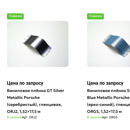
Новинка
Новинка
Цена по зап
р
осу
Цена по зап
р
осу
Виниловая плёнка GT Silver
Виниловая плёнка St
Metallic Porsche
Blue Metallic Porsch
(серебристый), глянцевая,
(ярко-синий), глянц
ORJ2, 1,52×17,5 м
ORG5, 1,52×17,5 м
В наличии
Арт.
ORJ2
В наличии
Арт.
ORG5