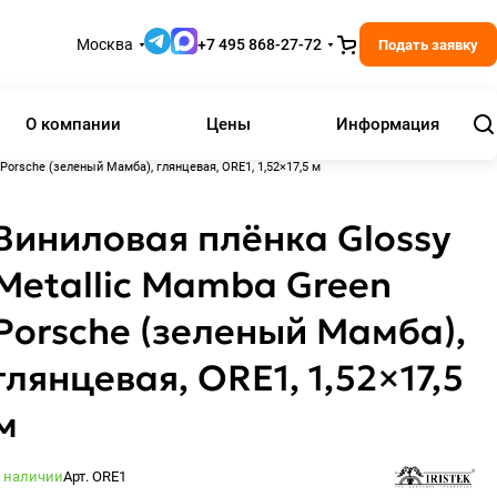
Москва
+7 495 868-27-72
Подать заявку
О компании
Цены
Информация
Porsche (зеленый Мамба), глянцевая, ORE1, 1,52×17,5 м
Виниловая плёнка Glossy
Metallic Mamba Green
Porsche (зеленый Мамба),
глянцевая, ORE1, 1,52×17,5
м
 наличии
Арт.
ORE1