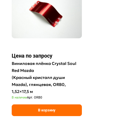
Цена по зап
р
осу
Виниловая плёнка Crystal Soul
Red Mazda
(Красный кристалл души
Mazda), глянцевая, ORB0,
1,52×17,5 м
В наличии
Арт.
ORB0
В корзину