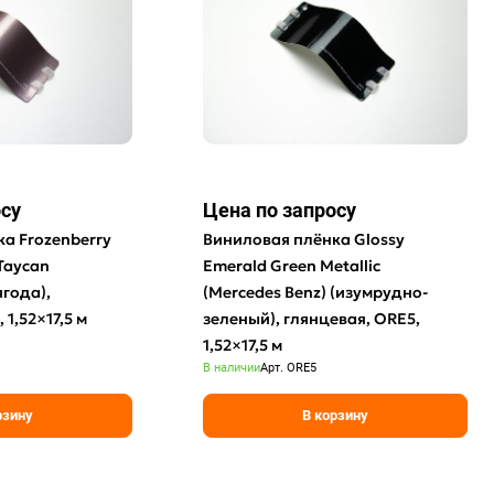
осу
Цена по зап
р
осу
а Frozenberry
Виниловая плёнка Glossy
 Taycan
Emerald Green Metallic
года),
(Mercedes Benz) (изумрудно-
 1,52×17,5 м
зеленый), глянцевая, ORE5,
1,52×17,5 м
В наличии
Арт.
ORE5
рзину
В корзину