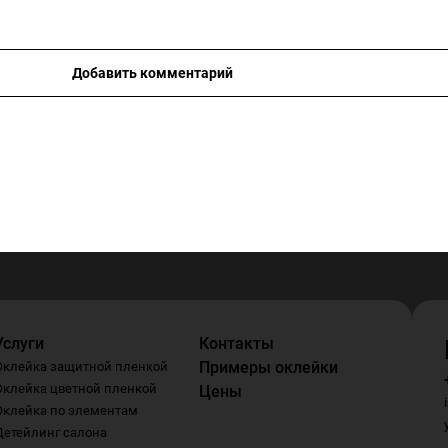
Добавить комментарий
Услуги
Контакты
Примеры оклейки
Оклейка защитной пленкой
Оклейка цветной пленкой
Цены
Оклейка по элементам
Детейлинг салона