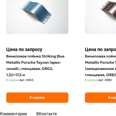
Цена по зап
р
осу
Цена по зап
р
Виниловая плёнка Striking Blue
Виниловая плёнк
Metallic Porsche Taycan (ярко-
Metallic Porsche
синий), глянцевая, ORG5,
(замороженная я
1,52×17,5 м
глянцевая, ORB2,
В наличии
Арт.
ORG5
В наличии
Арт.
ORB2
В корзину
В ко
Комментарии
ВКонтакте