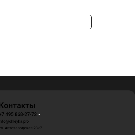
Контакты
+7 495 868-27-72
info@okleyka.pro
ул. Автозаводская 23к7