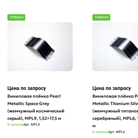
Новинка
Новинка
Цена по зап
р
осу
Цена по зап
р
осу
Виниловая плёнка Pearl
Виниловая плёнка P
Metallic Space Grey
Metallic Titanium Silv
(жемчужный космический
(жемчужный титано
серый), MPL9, 1,52×17,5 м
серебряный), MPL6, 1
В наличии
Арт.
MPL9
м
В наличии
Арт.
MPL6