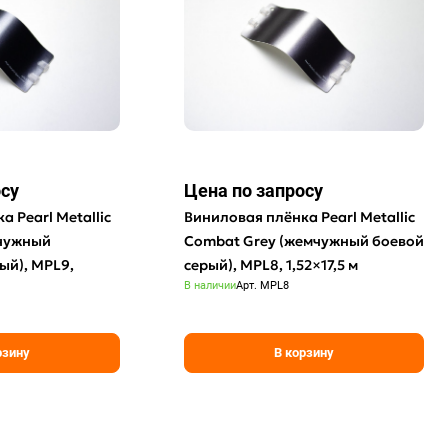
осу
Цена по зап
р
осу
 Pearl Metallic
Виниловая плёнка Pearl Metallic
мчужный
Combat Grey (жемчужный боевой
ый), MPL9,
серый), MPL8, 1,52×17,5 м
В наличии
Арт.
MPL8
рзину
В корзину