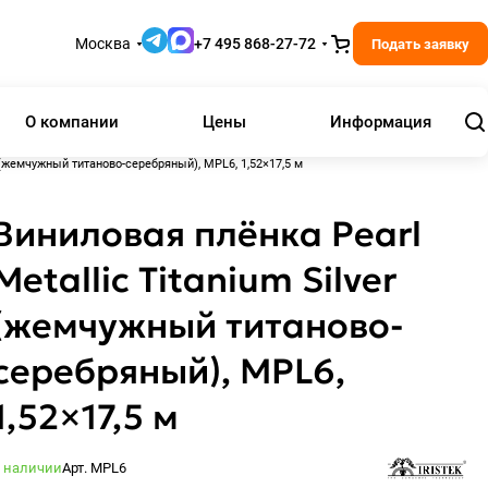
Москва
+7 495 868-27-72
Подать заявку
О компании
Цены
Информация
r (жемчужный титаново-серебряный), MPL6, 1,52×17,5 м
Виниловая плёнка Pearl
Metallic Titanium Silver
(жемчужный титаново-
серебряный), MPL6,
1,52×17,5 м
 наличии
Арт.
MPL6