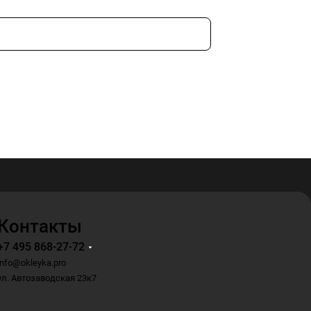
Контакты
+7 495 868-27-72
info@okleyka.pro
ул. Автозаводская 23к7