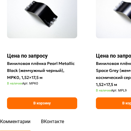
Цена по зап
р
осу
Цена по зап
р
Виниловая плёнка Pearl Metallic
Виниловая плёнка
Black (жемчужный черный),
Space Grey (же
MPK0, 1,52×17,5 м
космический сер
В наличии
Арт.
MPK0
1,52×17,5 м
В наличии
Арт.
MPL9
В корзину
В ко
Комментарии
ВКонтакте