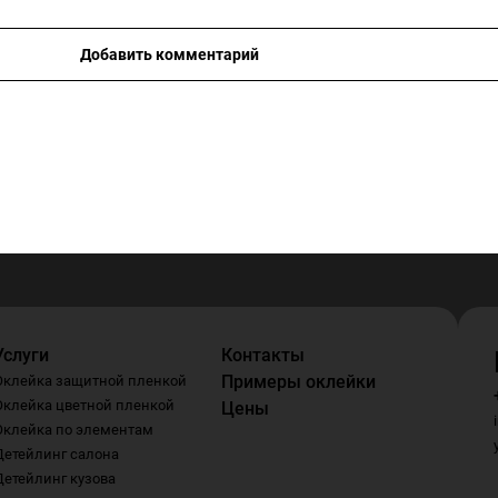
Добавить комментарий
Услуги
Контакты
Примеры оклейки
Оклейка защитной пленкой
Оклейка цветной пленкой
Цены
Оклейка по элементам
Детейлинг салона
Детейлинг кузова