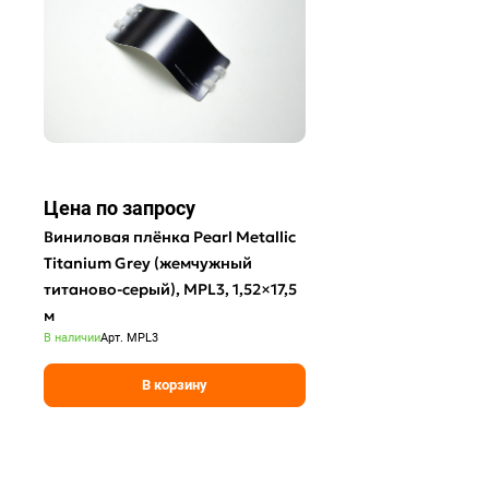
Цена по зап
р
осу
Виниловая плёнка Pearl Metallic
Titanium Grey (жемчужный
титаново-серый), MPL3, 1,52×17,5
м
В наличии
Арт.
MPL3
В корзину