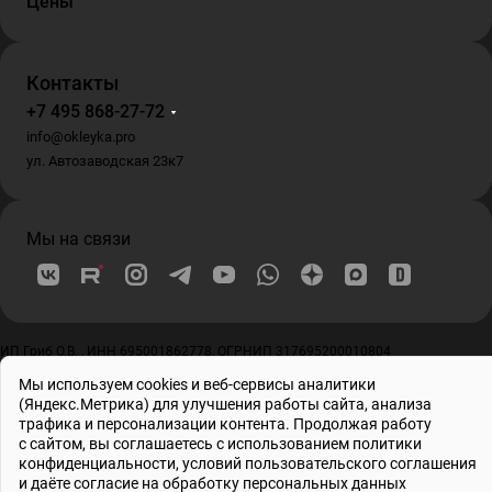
Цены
Контакты
+7 495 868-27-72
info@okleyka.pro
ул. Автозаводская 23к7
Мы на связи
ИП Гриб О.В. , ИНН 695001862778, ОГРНИП 317695200010804
© 2026 Все права защищены
Мы используем cookies и веб-сервисы аналитики
(Яндекс.Метрика) для улучшения работы сайта, анализа
трафика и персонализации контента. Продолжая работу
с сайтом, вы соглашаетесь с использованием
политики
конфиденциальности
, условий
пользовательского соглашения
и даёте
согласие на обработку персональных данных