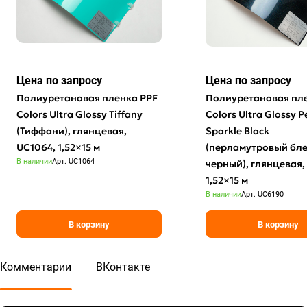
Цена по зап
р
осу
Цена по зап
р
осу
Полиуретановая пленка PPF
Полиуретановая пл
Colors Ultra Glossy Tiffany
Colors Ultra Glossy P
(Тиффани), глянцевая,
Sparkle Black
UC1064, 1,52×15 м
(перламутровый бл
В наличии
Арт.
UC1064
черный), глянцевая,
1,52×15 м
В наличии
Арт.
UC6190
В корзину
В корзину
Комментарии
ВКонтакте