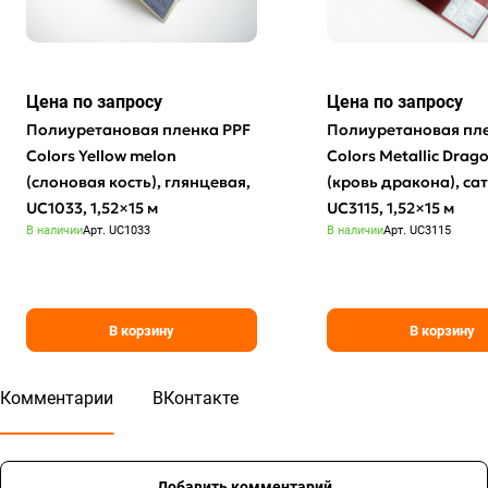
Цена по зап
р
осу
Цена по зап
р
осу
Полиуретановая пленка PPF
Полиуретановая пл
Colors Yellow melon
Colors Metalliс Drag
(слоновая кость), глянцевая,
(кровь дракона), сат
UC1033, 1,52×15 м
UC3115, 1,52×15 м
В наличии
Арт.
UC1033
В наличии
Арт.
UC3115
В корзину
В корзину
Комментарии
ВКонтакте
Добавить комментарий