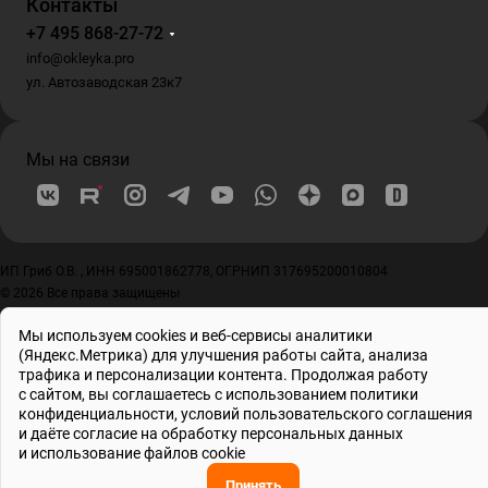
Контакты
+7 495 868-27-72
info@okleyka.pro
ул. Автозаводская 23к7
Мы на связи
ИП Гриб О.В. , ИНН 695001862778, ОГРНИП 317695200010804
© 2026 Все права защищены
Мы используем cookies и веб-сервисы аналитики
(Яндекс.Метрика) для улучшения работы сайта, анализа
трафика и персонализации контента. Продолжая работу
с сайтом, вы соглашаетесь с использованием
политики
конфиденциальности
, условий
пользовательского соглашения
и даёте
согласие на обработку персональных данных
и использование файлов cookie
Принять