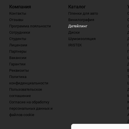
Компания
Каталог
Контакты
Пленки для авто
Отзывы
Винилография
Программа лояльности
Детейлинг
Сотрудники
Диски
Студенты
Шумоизоляция
Лицензии
IRISTEK
Партнеры
Вакансии
Гарантии
Реквизиты
Политика
конфиденциальности
Пользовательское
соглашение
Согласие на обработку
персональных данных и
файлов cookie