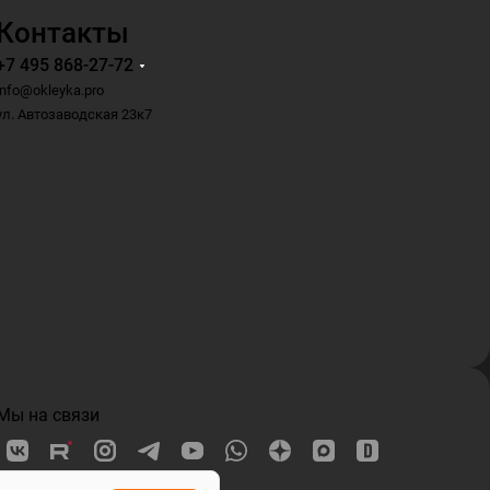
Контакты
+7 495 868-27-72
info@okleyka.pro
ул. Автозаводская 23к7
Мы на связи