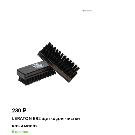
230 ₽
380 ₽
LERATON BR2 щетка для чистки
LERATON BR7 
кожи малая
химчистки тек
В наличии
В наличии