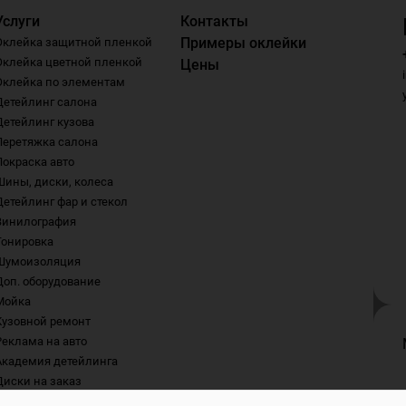
Услуги
Контакты
Примеры оклейки
Оклейка защитной пленкой
Оклейка цветной пленкой
Цены
Оклейка по элементам
Детейлинг салона
Детейлинг кузова
Перетяжка салона
Покраска авто
Шины, диски, колеса
Детейлинг фар и стекол
Винилография
Тонировка
Шумоизоляция
Доп. оборудование
Мойка
Кузовной ремонт
Реклама на авто
Академия детейлинга
Диски на заказ