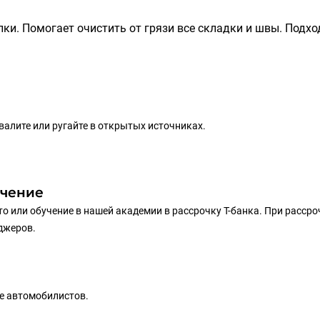
ки. Помогает очистить от грязи все складки и швы. Подхо
хвалите или ругайте в открытых источниках.
учение
то или обучение в нашей академии в рассрочку Т-банка. При рассро
еджеров.
е автомобилистов.