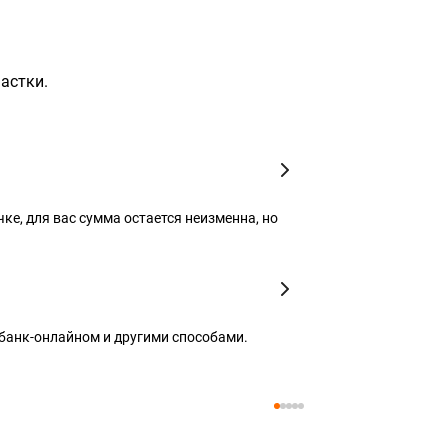
частки.
чке, для вас сумма остается неизменна, но
рбанк-онлайном и другими способами.