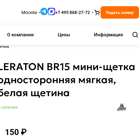
Москва
+7 495 868-27-72
Подать заявку
О компании
Цены
Информация
етина
LERATON BR15 мини-щетка
односторонняя мягкая,
белая щетина
 наличии
150 ₽