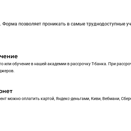
. Форма позволяет проникать в самые труднодоступные у
учение
то или обучение в нашей академии в рассрочку Т-банка. При рассро
еджеров.
рнет
ент можно оплатить картой, Яндекс-деньгами, Киви, Вебмани, Сбе