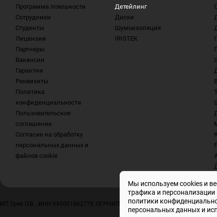
Программа лояльности
Детейлинг
Сотрудники
Диски
Студенты
Шумоизоляция
Лицензии
IRISTEK
Партнеры
Вакансии
Гарантии
Реквизиты
Политика
конфиденциальности
Пользовательское
соглашение
Согласие на обработку
персональных данных и
файлов cookie
Мы используем cookies и в
трафика и персонализации 
политики конфиденциальн
ИП Гриб О.В. , ИНН 695001862778, ОГРНИП 317695200010804
персональных данных и исп