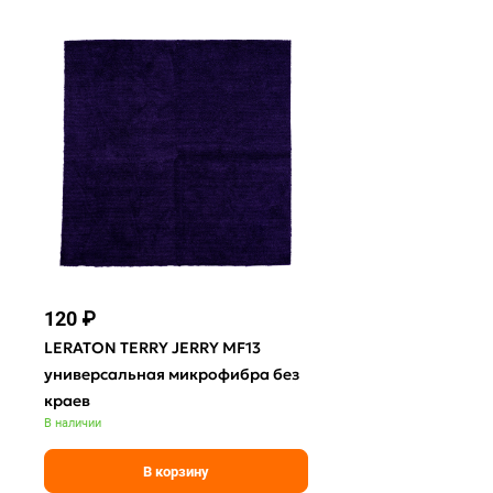
120 ₽
320 ₽
LERATON TERRY JERRY MF13
LERATON G2 о
В наличии
универсальная микрофибра без
краев
В наличии
В корзину
В 