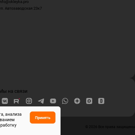
info@okleyka.pro
ул. Автозаводская 23к7
Мы на связи
та, анализа
Принять
ованием
бработку
© 2026 Все права защищены