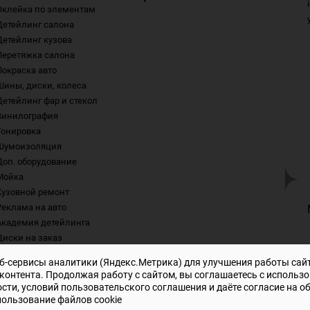
Оклейка по элементам
Детейлинг салона
Детейлинг кузова
Перетяжка салона
Покраска авто
Шины, диски, колеса
Детейлинг фар и стекол
Винилография
Тонировка
Шумоизоляция
Доп. оборудование
Мойка
Кузовной ремонт
Реклама на авто
Академия детейлинга
Диски на заказ
еб-сервисы аналитики (Яндекс.Метрика) для улучшения работы сай
контента. Продолжая работу с сайтом, вы соглашаетесь с использ
ости
, условий
пользовательского соглашения
и даёте
согласие на о
ользование файлов cookie