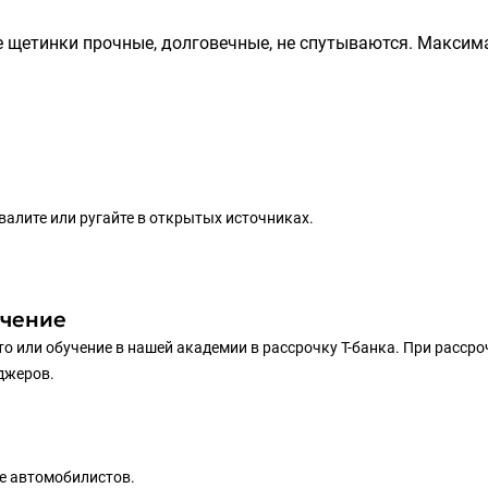
ие щетинки прочные, долговечные, не спутываются. Макси
хвалите или ругайте в открытых источниках.
учение
то или обучение в нашей академии в рассрочку Т-банка. При рассро
еджеров.
е автомобилистов.