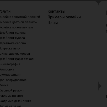
Услуги
Контакты
Примеры оклейки
Оклейка защитной пленкой
Оклейка цветной пленкой
Цены
Оклейка по элементам
Детейлинг салона
Детейлинг кузова
Перетяжка салона
Покраска авто
Шины, диски, колеса
Детейлинг фар и стекол
Винилография
Тонировка
Шумоизоляция
Доп. оборудование
Мойка
Кузовной ремонт
Реклама на авто
Академия детейлинга
Диски на заказ