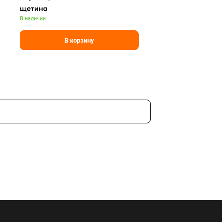
щетина
В наличии
В корзину
По