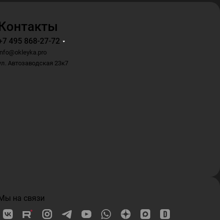
Контакты
+7 495 868-27-72
info@okleyka.pro
ул. Автозаводская 23к7
Мы на связи