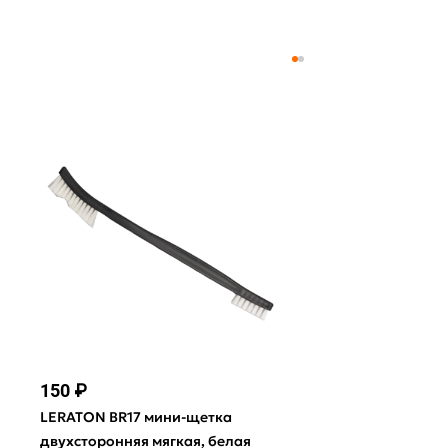
150 ₽
GYEON Q²M L
щетка для ухо
LERATON BR17 мини-щетка
В наличии
двухсторонняя мягкая, белая