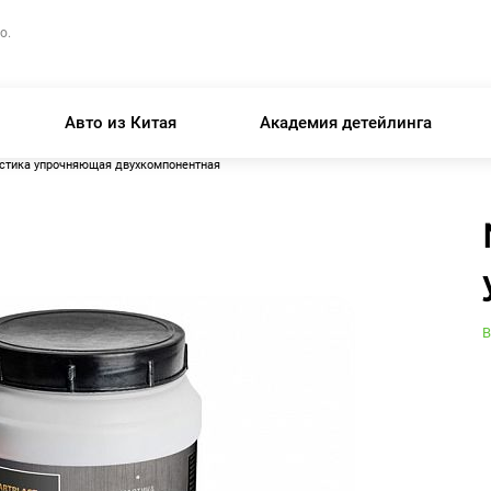
о.
Авто из Китая
Академия детейлинга
астика упрочняющая двухкомпонентная
В