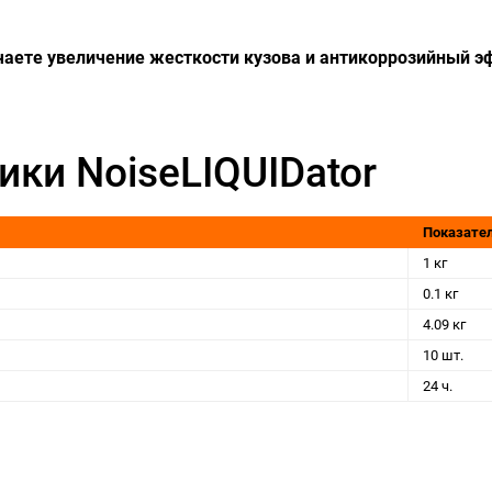
аете увеличение жесткости кузова и антикоррозийный э
ики NoiseLIQUIDator
Показате
1 кг
0.1 кг
4.09 кг
10 шт.
24 ч.