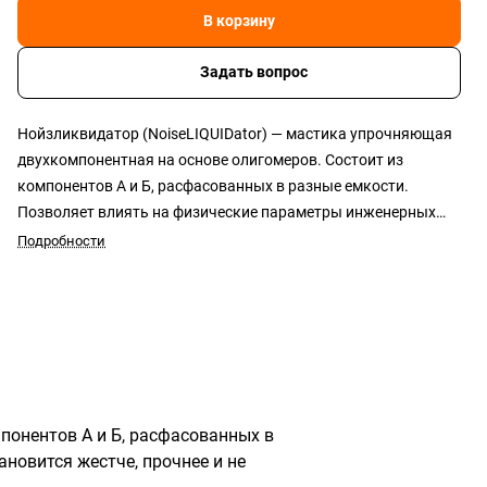
В корзину
Задать вопрос
Нойзликвидатор (NoiseLIQUIDator) — мастика упрочняющая
двухкомпонентная на основе олигомеров. Состоит из
компонентов А и Б, расфасованных в разные емкости.
Позволяет влиять на физические параметры инженерных
конструкций. Обработанный кузов авто становится жестче,
Подробности
прочнее и не поддается вибрациям.
понентов А и Б, расфасованных в
новится жестче, прочнее и не