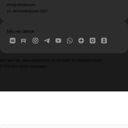
info@okleyka.pro
ул. Автозаводская 23к7
Мы на связи
ИП Гриб О.В. , ИНН 695001862778, ОГРНИП 317695200010804
© 2026 Все права защищены